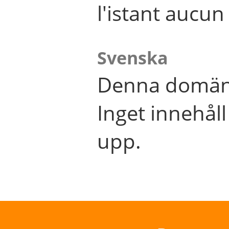
l'istant aucu
Svenska
Denna domän 
Inget innehål
upp.